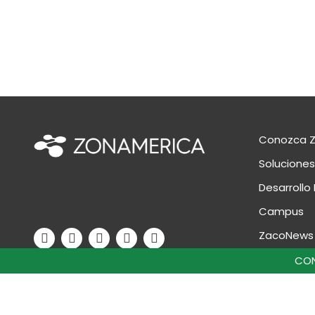
Conozca 
Soluciones
Desarrollo 
Campus
ZacoNews
Contácta
CON
© 2026 ZONAMERICA.
Reglament
Todos los derechos reservados
Zona Fran