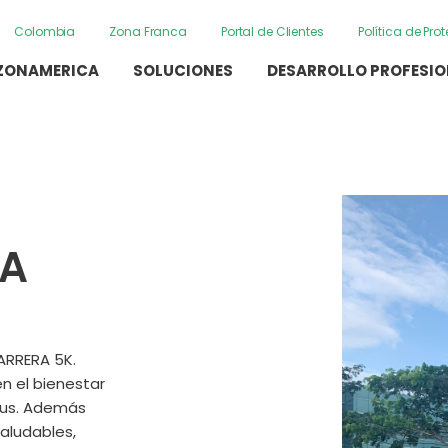
Colombia
Zona Franca
Portal de Clientes
Política de Pr
ZONAMERICA
SOLUCIONES
DESARROLLO PROFESI
CA
ARRERA 5K.
n el bienestar
pus. Además
saludables,