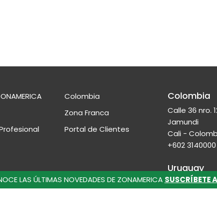
Colombia
ZONAMERICA
Colombia
Calle 36 nro. 1
Zona Franca
Jamundi
Profesional
Portal de Clientes
Cali - Colomb
+602 3140000
Uruguay
nos
OCE LAS ÚLTIMAS NOVEDADES DE ZONAMERICA
SUSCRÍBETE 
Ruta 8 - Km 1
Montevideo -
o Interno
+598 2518 20
ca