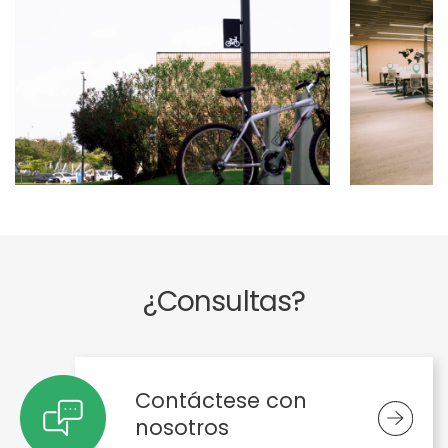
Previous
Ne
¿Consultas?
Contáctese con
nosotros