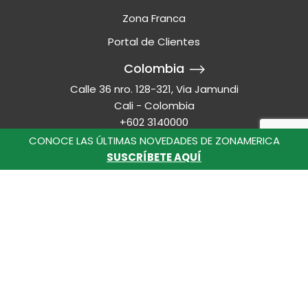
Zona Franca
Portal de Clientes
Colombia
Calle 36 nro. 128-321, Via Jamundi
Cali - Colombia
+602 3140000
CONOCE LAS ÚLTIMAS NOVEDADES DE ZONAMERICA
Uruguay
SUSCRÍBETE AQUÍ
Ruta 8 - Km 17.500
Montevideo - Uruguay
+598 2518 2000
Línea Ética
lineaeticazaco@zonamerica.com