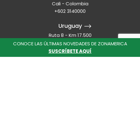
Cali - Colombia
+602 3140000
Uruguay
Ruta 8 - Km 17.500
Montevideo - Uruguay
CONOCE LAS ÚLTIMAS NOVEDADES DE ZONAMERICA
+598 2518 2000
SUSCRÍBETE AQUÍ
Línea Ética
lineaeticazaco@zonamerica.com