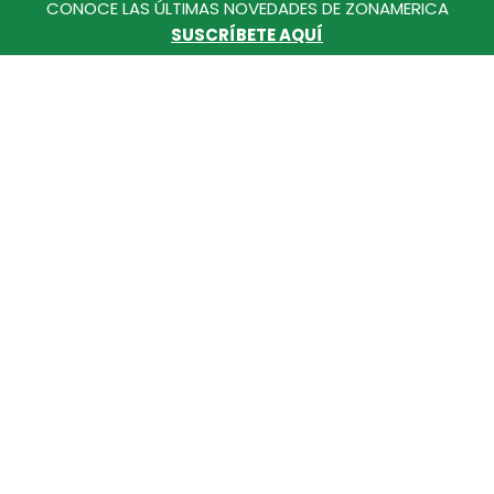
CONOCE LAS ÚLTIMAS NOVEDADES DE ZONAMERICA
Colombia
SUSCRÍBETE AQUÍ
Calle 36 nro. 128-321, Via Jamundi
Cali - Colombia
+602 3140000
Uruguay
Ruta 8 - Km 17.500
Montevideo - Uruguay
+598 2518 2000
Línea Ética
lineaeticazaco@zonamerica.com