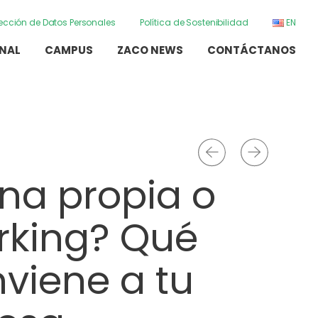
otección de Datos Personales
Política de Sostenibilidad
EN
ONAL
CAMPUS
ZACO NEWS
CONTÁCTANOS
ina propia o
rking? Qué
Previo
Next
nviene a tu